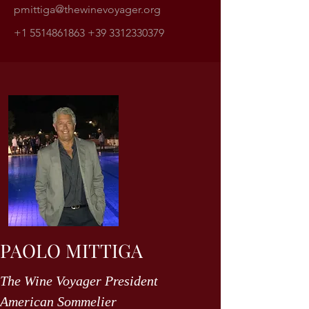
pmittiga@thewinevoyager.org
+1 5514861863
+39 3312330379
PAOLO MITTIGA
The Wine Voyager President
American Sommelier