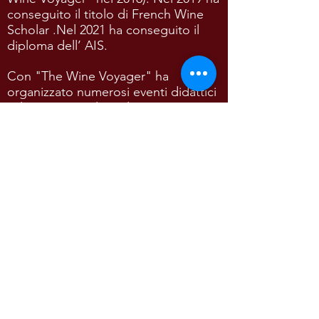
conseguito il titolo di French Wine
Scholar .Nel 2021 ha conseguito il
diploma dell
’
AIS.
Con "The Wine Voyager" ha
organizzato numerosi eventi didattici
sul vino a Napoli negli Stati Uniti e a
Malta con ottimi risultati.
Inoltre ha viaggiato attraverso
Europa alla scoperta dei migliori
vigneti di Bordeaux, della Borgogna,
della Toscana e altre regioni Italiane e
della Spagna. Paolo e' anche un
autore di blogs e articoli sui vini
Italiani e Francesi.
Vive nel New Jersey per una parte
dell'anno e a Pozzuoli (Napoli) per il
resto.