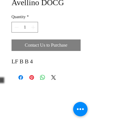
Avellino DOCG
Quantity
*
Contact Us to Purchase
LF B B 4
+39 3312330379