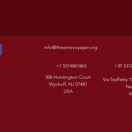
info@thewinevoyager.org
+1 5514861863
+39 331
506 Huntington Court
Via Staffetta 1
Wyckoff, NJ 07481
Na
USA
I