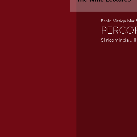
Paolo Mittiga
Mar 
Piemonte
TH
PERCORS
SI ricomincia .. I
WINE TASTING 
Marche
Bour
TUSCANY- Bulga
Tuscany Marem