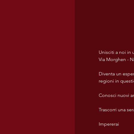
USA wines
Unisciti a noi i
Via Morghen - Nap
Diventa un espert
regioni in questi
Conosci nuovi am
Trascorri una ser
Impererai