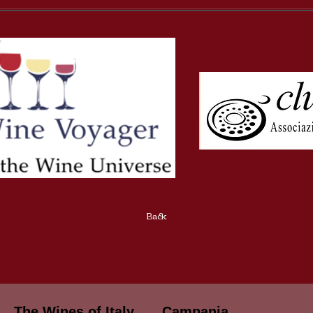
Back
The Wines of Italy
Campania