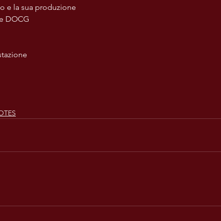
o e la sua produzione
 e DOCG
tazione
OTES