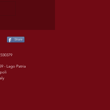
Share
2330379
59 - Lago Patria
poli
taly